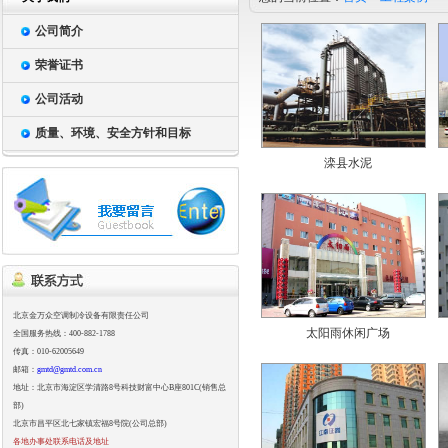
公司简介
荣誉证书
公司活动
质量、环境、安全方针和目标
滦县水泥
北京金万众空调制冷设备有限责任公司
太阳雨休闲广场
全国服务热线：400-882-1788
传真：010-62005649
邮箱：
gmtd@gmtd.com.cn
地址：北京市海淀区学清路8号科技财富中心B座801C(销售总
部)
北京市昌平区北七家镇宏福8号院(公司总部)
各地办事处联系电话及地址